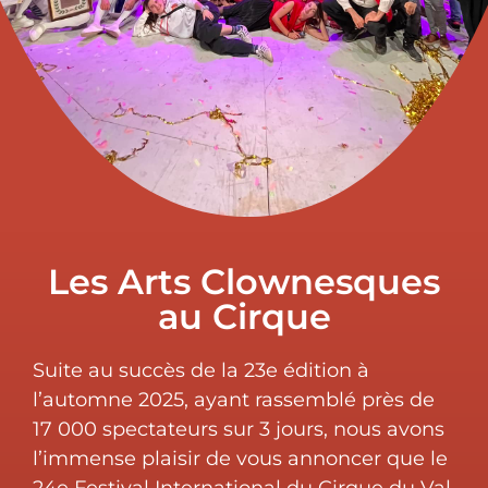
Les Arts Clownesques
au Cirque
Suite au succès de la 23e édition à
l’automne 2025, ayant rassemblé près de
17 000 spectateurs sur 3 jours, nous avons
l’immense plaisir de vous annoncer que le