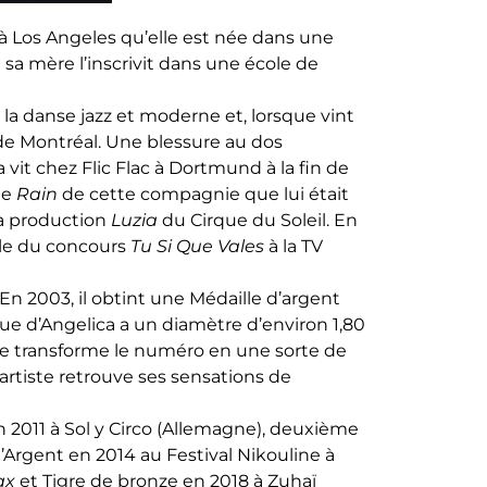
t à Los Angeles qu’elle est née dans une
e sa mère l’inscrivit dans une école de
 la danse jazz et moderne et, lorsque vint
e de Montréal. Une blessure au dos
 vit chez Flic Flac à Dortmund à la fin de
le
Rain
de cette compagnie que lui était
 la production
Luzia
du Cirque du Soleil. En
nale du concours
Tu Si Que Vales
à la TV
 En 2003, il obtint une Médaille d’argent
ue d’Angelica a un diamètre d’environ 1,80
se transforme le numéro en une sorte de
’artiste retrouve ses sensations de
 2011 à Sol y Circo (Allemagne), deuxième
’Argent en 2014 au Festival Nikouline à
ax
et Tigre de bronze en 2018 à Zuhaï