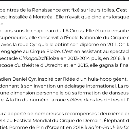
peintres de la Renaissance ont fixé sur leurs toiles. C’es
e est installée à Montréal. Elle n’avait que cinq ans lorsqu
e.
pt ans sous le chapiteau du LA Circus. Elle étudia ensuite
upérieures, elle s’inscrivit à l’École Nationale du Cirqu
avec la roue Cyr qu’elle obtint son diplôme en 2011. On la
ut engagée au Cirque Eloize. C’est en assistant au spectac
spectacle
Cirkopolis
d’Eloize en 2013-2014 puis, en 2016, à
scade d
u théâtre d’Utrecht et, en 2015, elle gagna la fi
dien Daniel Cyr, inspiré par l’idée d’un hula-hoop géant.
onnant à son invention un éclairage international. La ro
e une dimension personnelle où sa formation de danseu
. À la fin du numéro, la roue s’élève dans les cintres et l
s lui a apporté de nombreuses récompenses : deuxième en
014 au Festival Mondial du Cirque de Demain, Éléphant d
tie), Pomme de Pin d’Argent en 2018 à
Saint
–
Paul
-lès-
D