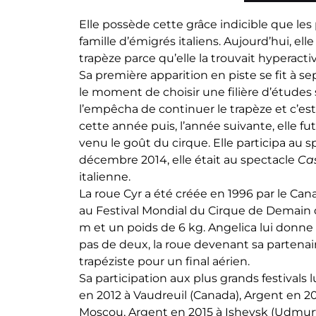
Elle possède cette grâce indicible que les 
famille d’émigrés italiens. Aujourd’hui, ell
trapèze parce qu’elle la trouvait hyperactiv
Sa première apparition en piste se fit à se
le moment de choisir une filière d’études s
l’empêcha de continuer le trapèze et c’est 
cette année puis, l’année suivante, elle f
venu le goût du cirque. Elle participa au 
décembre 2014, elle était au spectacle
Ca
italienne.
La roue Cyr a été créée en 1996 par le Cana
au Festival Mondial du Cirque de Demain d
m et un poids de 6 kg. Angelica lui donn
pas de deux, la roue devenant sa partenaire
trapéziste pour un final aérien.
Sa participation aux plus grands festival
en 2012 à Vaudreuil (Canada), Argent en 2
Moscou, Argent en 2015 à Ishevsk (Udmur