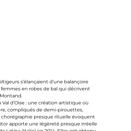
oltigeurs s’élançaient d’une balançoire
nes femmes en robes de bal qui décrivent
s Montand.
 Val d’Oise : une création artistique où
rrière, compliqués de demi-pirouettes,
t la chorégraphie presque rituelle évoquent
itor apporte une légèreté presque irréelle
de Latina (Italie) en 2014. Elles ont obtenu