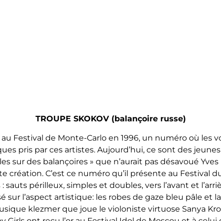
TROUPE SKOKOV (balançoire russe)
, au Festival de Monte-Carlo en 1996, un numéro où les v
isques pris par ces artistes. Aujourd’hui, ce sont des jeu
lles sur des balançoires » que n’aurait pas désavoué Yve
e création. C’est ce numéro qu’il présente au Festival du
 : sauts périlleux, simples et doubles, vers l’avant et l’a
isé sur l’aspect artistique: les robes de gaze bleu pâle e
musique klezmer que joue le violoniste virtuose Sanya Kro
Girls ont reçu l’or au Festival Idol de Moscou et à celui 