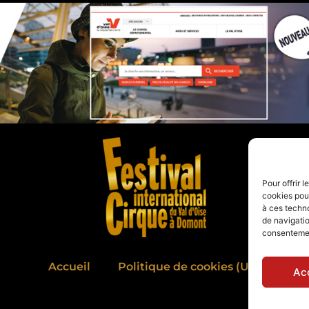
Pour offrir 
cookies pour
à ces techn
de navigatio
consentement
Accueil
Politique de cookies (UE)
Ac