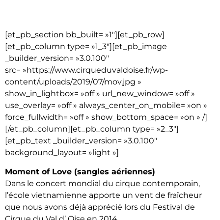
[et_pb_section bb_built= »1″][et_pb_row]
[et_pb_column type= »1_3″][et_pb_image
_builder_version= »3.0.100″
src= »https://www.cirqueduvaldoise.fr/wp-
content/uploads/2019/07/mov.jpg »
show_in_lightbox= »off » url_new_window= »off »
use_overlay= »off » always_center_on_mobile= »on »
force_fullwidth= »off » show_bottom_space= »on » /]
[/et_pb_column][et_pb_column type= »2_3″]
[et_pb_text _builder_version= »3.0.100″
background_layout= »light »]
Moment of Love (sangles aériennes)
Dans le concert mondial du cirque contemporain,
l’école vietnamienne apporte un vent de fraîcheur
que nous avons déjà apprécié lors du Festival de
Cirque du Val d’ Oise en 2014.