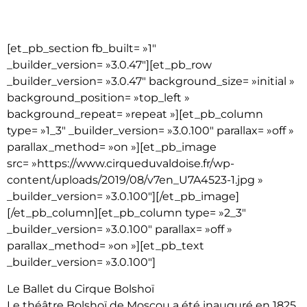
[et_pb_section fb_built= »1″
_builder_version= »3.0.47″][et_pb_row
_builder_version= »3.0.47″ background_size= »initial »
background_position= »top_left »
background_repeat= »repeat »][et_pb_column
type= »1_3″ _builder_version= »3.0.100″ parallax= »off »
parallax_method= »on »][et_pb_image
src= »https://www.cirqueduvaldoise.fr/wp-
content/uploads/2019/08/v7en_U7A4523-1.jpg »
_builder_version= »3.0.100″][/et_pb_image]
[/et_pb_column][et_pb_column type= »2_3″
_builder_version= »3.0.100″ parallax= »off »
parallax_method= »on »][et_pb_text
_builder_version= »3.0.100″]
Le Ballet du Cirque Bolshoï
Le théâtre Bolshoï de Moscou a été inauguré en 1825.